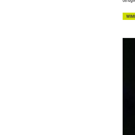
08 lugl
WIM