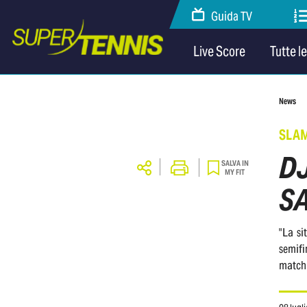
Guida TV
Live Score
Tutte l
News
SLA
DJ
SALVA IN
MY FIT
SA
"La si
semifi
match 