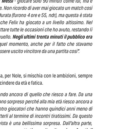
a
Messi
- giocare solo 90 minuti come lui, ma è
ore. Non ricordo di aver mai giocato un match così
urata (furono 4 ore e 55, ndr), ma questa è stata
he Felix ha giocato a un livello altissimo. Nel
ttare tutte le occasioni che ho avuto, restando lì
quello.
Negli ultimi trenta minuti il pubblico era
 quel momento, anche per il fatto che stavamo
ssere uscito vincitore da una partita così".
a, per Nole, si mischia con le ambizioni, sempre
cindere da età e fatica.
endo ancora di quello che riesco a fare. Da una
sono sorpreso perché alla mia età riesco ancora a
ontro giocatori che hanno quindici anni meno di
terli al termine di incontri tiratissimi. Da questo
ista è una bellissima sorpresa. Dall'altra parte,