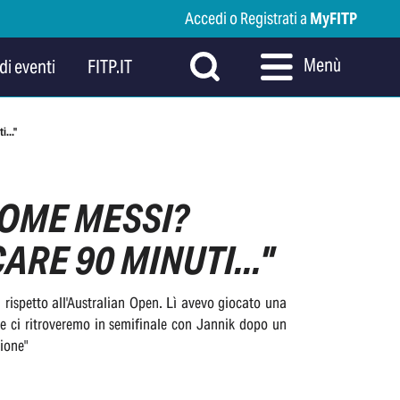
Accedi o Registrati a
MyFITP
Menù
di eventi
FITP.IT
i..."
COME MESSI?
RE 90 MINUTI..."
a rispetto all'Australian Open. Lì avevo giocato una
 e ci ritroveremo in semifinale con Jannik dopo un
ione"