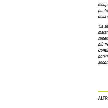
recupe
punto
della 
"La si
marat
superf
più f
Conti
poterl
ancora
ALTR