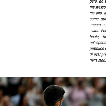
però,
ho s
me stesso
ma allo s
come qu
ancora ne
avanti. Pe
finale, 
un'esperie
pubblico e
di aver pr
nella stori