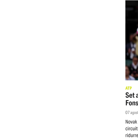
ATP
Set 
Fons
07 agos
Novak 
circui
ridurr