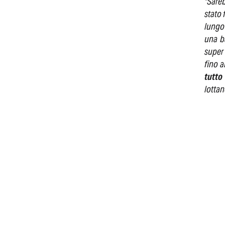
"Sareb
stato 
lungo 
una b
super 
fino a
tutto
lottan