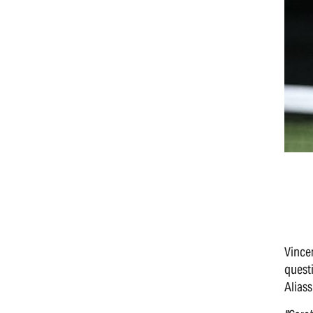
Vincer
quest
Alias