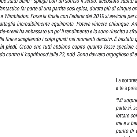
be stato bello - spiega con un sorriso il serbo, accostato subito 
fantastico far parte di una partita così epica, durata più di cinque 
a Wimbledon. Forse la finale con Federer del 2019 si avvicina per d
attaglia incredibilmente equilibrata. Poteva vincere chiunque. Anc
tie-break ha abbassato un po' il rendimento e io sono riuscito a sfru
lla fine e scegliendo i colpi giusti nei momenti decisivi. È bastato 
 in piedi.
Credo che tutti abbiano capito quanto fosse speciale
do contro il 'coprifuoco' (alle 23, ndr). Sono davvero orgoglioso di e
La sorpres
alte a pres
"Mi sorpr
parte sì, 
lottare c
me e a bat
punto di v