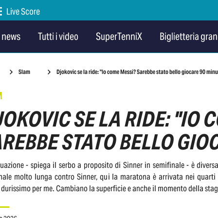
Live Score
e news
Tutti i video
SuperTenniX
Biglietteria gran
Slam
Djokovic se la ride: "Io come Messi? Sarebbe stato bello giocare 90 minut
M
OKOVIC SE LA RIDE: "IO 
REBBE STATO BELLO GIOCA
tuazione - spiega il serbo a proposito di Sinner in semifinale - è divers
nale molto lunga contro Sinner, qui la maratona è arrivata nei quarti
durissimo per me. Cambiano la superficie e anche il momento della stag