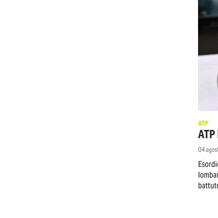
ATP
ATP 
04 agos
Esordio
lombar
battut