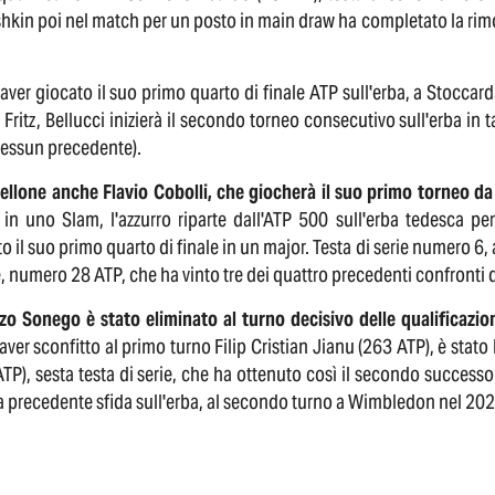
kin poi nel match per un posto in main draw ha completato la rimo
ver giocato il suo primo quarto di finale ATP sull'erba, a Stoccarda
 Fritz, Bellucci inizierà il secondo torneo consecutivo sull'erba in
nessun precedente).
bellone anche Flavio Cobolli, che giocherà il suo primo torneo d
 in uno Slam, l'azzurro riparte dall'ATP 500 sull'erba tedesca 
o il suo primo quarto di finale in un major. Testa di serie numero 6,
, numero 28 ATP, che ha vinto tre dei quattro precedenti confronti di
zo Sonego è stato eliminato al turno decisivo delle qualificazio
ver sconfitto al primo turno Filip Cristian Jianu (263 ATP), è stato
TP), sesta testa di serie, che ha ottenuto così il secondo successo
a precedente sfida sull'erba, al secondo turno a Wimbledon nel 202