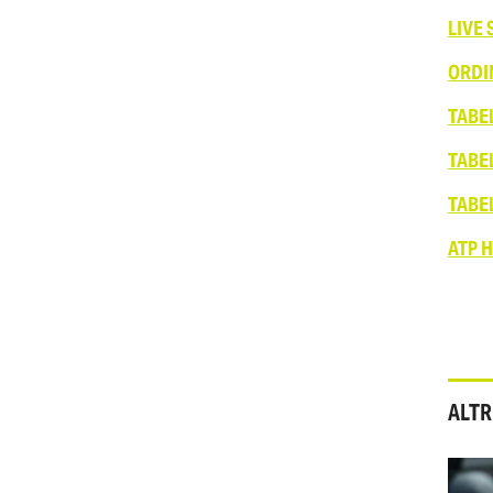
LIVE
ORDI
TABE
TABE
TABE
ATP H
ALTR