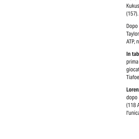
Kukush
(157).
Dopo a
Taylor
ATP, 
In ta
prima
giocat
Tiafoe
Loren
dopo a
(118 A
l'unic