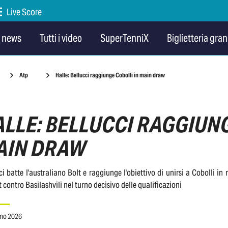
Live Score
e news
Tutti i video
SuperTenniX
Biglietteria gran
Atp
Halle: Bellucci raggiunge Cobolli in main draw
LLE: BELLUCCI RAGGIUNG
AIN DRAW
ci batte l'australiano Bolt e raggiunge l'obiettivo di unirsi a Cobolli 
t contro Basilashvili nel turno decisivo delle qualificazioni
gno 2026