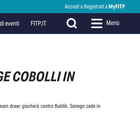
Accedi o Registrati a
MyFITP
Menù
di eventi
FITP.IT
E COBOLLI IN
in main draw: giocherà contro Bublik. Sonego cede in