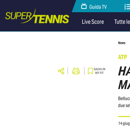
Guida TV
Live Score
Tutte l
News
ATP
HA
SALVA IN
MY FIT
M
Belluc
due se
14 giu