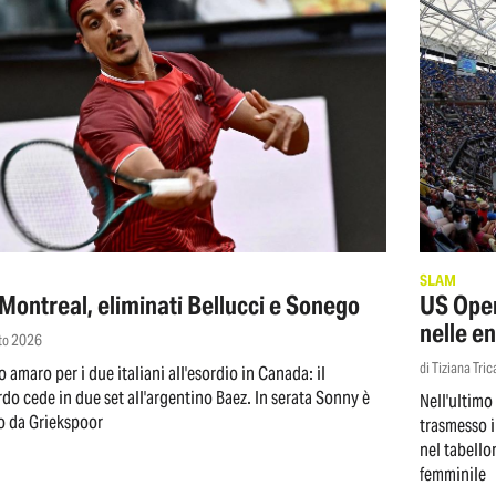
SLAM
Montreal, eliminati Bellucci e Sonego
US Open
nelle en
to 2026
di Tiziana Tri
 amaro per i due italiani all'esordio in Canada: il
do cede in due set all'argentino Baez. In serata Sonny è
Nell'ultimo
o da Griekspoor
trasmesso in
nel tabello
femminile