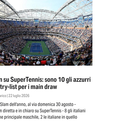
 su SuperTennis: sono 10 gli azzurri
try-list per i main draw
carico | 22 luglio 2026
 Slam dell'anno, al via domenica 30 agosto -
 diretta e in chiaro su SuperTennis - 8 gli italiani
ne principale maschile, 2 le italiane in quello