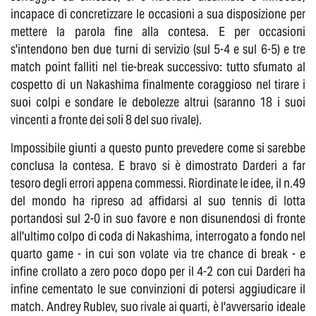
incapace di concretizzare le occasioni a sua disposizione per
mettere la parola fine alla contesa. E per occasioni
s'intendono ben due turni di servizio (sul 5-4 e sul 6-5) e tre
match point falliti nel tie-break successivo: tutto sfumato al
cospetto di un Nakashima finalmente coraggioso nel tirare i
suoi colpi e sondare le debolezze altrui (saranno 18 i suoi
vincenti a fronte dei soli 8 del suo rivale).
Impossibile giunti a questo punto prevedere come si sarebbe
conclusa la contesa. E bravo si è dimostrato Darderi a far
tesoro degli errori appena commessi. Riordinate le idee, il n.49
del mondo ha ripreso ad affidarsi al suo tennis di lotta
portandosi sul 2-0 in suo favore e non disunendosi di fronte
all'ultimo colpo di coda di Nakashima, interrogato a fondo nel
quarto game - in cui son volate via tre chance di break - e
infine crollato a zero poco dopo per il 4-2 con cui Darderi ha
infine cementato le sue convinzioni di potersi aggiudicare il
match. Andrey Rublev, suo rivale ai quarti, è l'avversario ideale