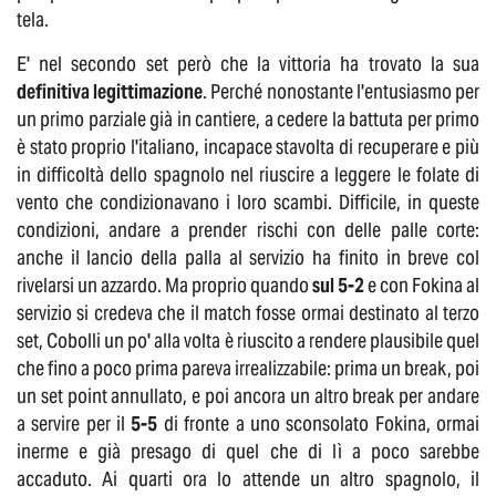
tela.
E' nel secondo set però che la vittoria ha trovato la sua
definitiva legittimazione
. Perché nonostante l'entusiasmo per
un primo parziale già in cantiere, a cedere la battuta per primo
è stato proprio l'italiano, incapace stavolta di recuperare e più
in difficoltà dello spagnolo nel riuscire a leggere le folate di
vento che condizionavano i loro scambi. Difficile, in queste
condizioni, andare a prender rischi con delle palle corte:
anche il lancio della palla al servizio ha finito in breve col
rivelarsi un azzardo. Ma proprio quando
sul 5-2
e con Fokina al
servizio si credeva che il match fosse ormai destinato al terzo
set, Cobolli un po' alla volta è riuscito a rendere plausibile quel
che fino a poco prima pareva irrealizzabile: prima un break, poi
un set point annullato, e poi ancora un altro break per andare
a servire per il
5-5
di fronte a uno sconsolato Fokina, ormai
inerme e già presago di quel che di lì a poco sarebbe
accaduto. Ai quarti ora lo attende un altro spagnolo, il