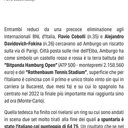
Entrambi reduci da una precoce eliminazione agli
Internazionali BNL d'Italia,
Flavio Cobolli
(n.35) e
Alejandro
Davidovich-Fokina
(n.26) cercavano ad Amburgo un riscatto
sulla via di Parigi. Città posta sulle rive dell'Elba, Amburgo ha
come simbolo un castello rosso e rossa è la terra battuta del
“Bitpanda Hamburg Open”
(ATP 500 - montepremi 2.158.560
euro) e del
“Rothenbaum Tennis Stadium”
, superficie che per
l'italiano è coincisa con il primo e unico titolo vinto sin qui in
carriera (a Bucarest, due mesi fa) e su cui lo spagnolo ha
centrato nel 2022 la finale più importante mai raggiunta sino
ad ora (Monte-Carlo).
Quella tedesca ha finito col rivelarsi un ring su cui sono andati
in scena due set molto tirati alla fine dei quali
a spuntarla è
stato l'italiano col punteggio di 64 75
. Un risultato che se nel