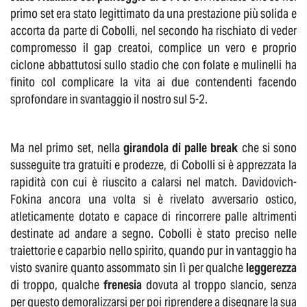
primo set era stato legittimato da una prestazione più solida e
accorta da parte di Cobolli, nel secondo ha rischiato di veder
compromesso il gap creatoi, complice un vero e proprio
ciclone abbattutosi sullo stadio che con folate e mulinelli ha
finito col complicare la vita ai due contendenti facendo
sprofondare in svantaggio il nostro sul 5-2.
Ma nel primo set, nella
girandola di palle break
che si sono
susseguite tra gratuiti e prodezze, di Cobolli si è apprezzata la
rapidità con cui è riuscito a calarsi nel match. Davidovich-
Fokina ancora una volta si è rivelato avversario ostico,
atleticamente dotato e capace di rincorrere palle altrimenti
destinate ad andare a segno. Cobolli è stato preciso nelle
traiettorie e caparbio nello spirito, quando pur in vantaggio ha
visto svanire quanto assommato sin lì per qualche
leggerezza
di troppo, qualche
frenesia
dovuta al troppo slancio, senza
per questo demoralizzarsi per poi riprendere a disegnare la sua