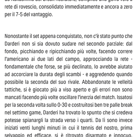
rete di rovescio, consolidato immediatamente e ancora a zero
per il 7-5 del vantaggio.
Nonostante il set appena conquistato, non c'è stato punto che
Darderi non si sia dovuto sudare nel secondo parziale: dal
fondo, picchiando e ripicchiando più volte, facendo correre
l'americano ai due lati del campo, approcciando la rete -
fondamentale che forse, se più declinato, lo avrebbe aiutato
ad accorciare la durata degli scambi - e aggredendo quando
possibile la seconda del suo rivale. Abbandonate le velleità
tattiche, si è giocato più a viso aperto e gli errori non sono
mancati facendo più volte oscillare l'inerzia del match. Issatosi
per la seconda volta sullo 0-30 e costruitosi ben tre palle break
nel settimo game, Darderi ha trovato lo spunto che si credeva
potesse spianargli la strada verso i quarti. Da lì sono invece
iniziati venti lunghi minuti in cui il tennis del nostro, prima
selvaggio ed efficace, si è ritrovato disarmato e innocuo,