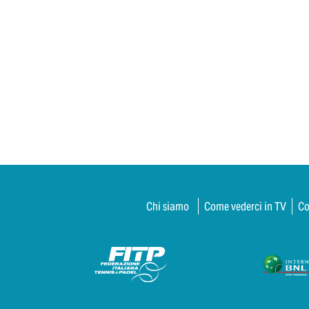
Chi siamo
Come vederci in TV
Co