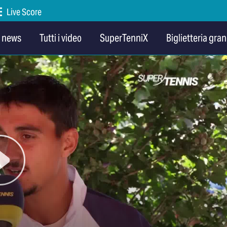
Live Score
e news
Tutti i video
SuperTenniX
Biglietteria gran