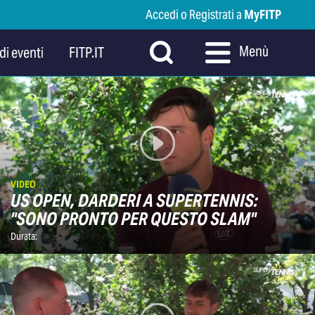
Accedi o Registrati a
MyFITP
Menù
di eventi
FITP.IT
VIDEO
US OPEN, DARDERI A SUPERTENNIS:
"SONO PRONTO PER QUESTO SLAM"
Durata: