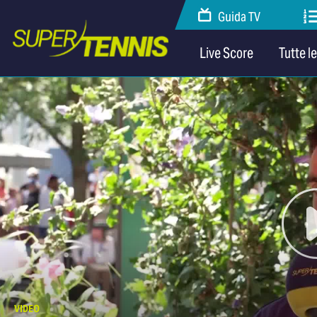
Guida TV
Live Score
Tutte l
VIDEO