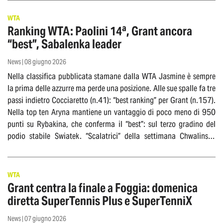
WTA
Ranking WTA: Paolini 14ª, Grant ancora
“best”, Sabalenka leader
News | 08 giugno 2026
Nella classifica pubblicata stamane dalla WTA Jasmine è sempre
la prima delle azzurre ma perde una posizione. Alle sue spalle fa tre
passi indietro Cocciaretto (n.41): “best ranking” per Grant (n.157).
Nella top ten Aryna mantiene un vantaggio di poco meno di 950
punti su Rybakina, che conferma il “best”: sul terzo gradino del
podio stabile Swiatek. “Scalatrici” della settimana Chwalinska
(n.21; +93) e Parry (55; +37)
WTA
Grant centra la finale a Foggia: domenica
diretta SuperTennis Plus e SuperTenniX
News | 07 giugno 2026