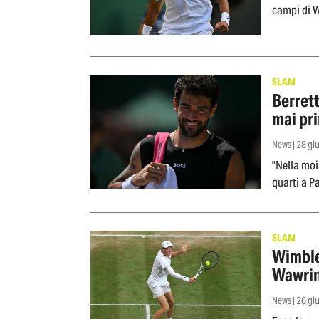
campi di 
SLAM
Berret
mai pr
News | 28 g
"Nella moi
quarti a Pa
SLAM
Wimbled
Wawri
News | 26 g