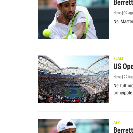
Berrett
News | 02 a
Nel Master
SLAM
US Open
News | 22 lu
Nell'ultim
principale
ATP
Berrett