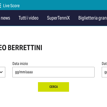
Live Score
e news
Tutti i video
SuperTenniX
Biglietteria gran
EO BERRETTINI
Data inizio
Dat
CERCA