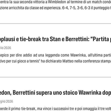
 centra la sua seconda vittoria a Wimbledon al termine di un match condo
ione arricchita da classe ed esperienza. 6-4, 7-5, 3-6, 6-3 il punteggio f
plausi e tie-break tra Stan e Berrettini: “Partita
glio 2026
epico per dire addio ad una leggenda come Wawrinka, all'ultima part
tivo per cui gioco a tennis" ha dichiarato Matteo nella conferenza stam
don, Berrettini supera uno stoico Wawrinka dopo
iugno 2026
perde il primo tie-break, ma vince i successivi tre e poi omaggia il tre v