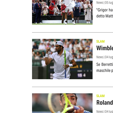
News | 05 lu
"Grigor ha
detto Matt
SLAM
Wimbled
News | 04 lu
Se Berrett
maschile p
SLAM
Roland 
News | 04 lu