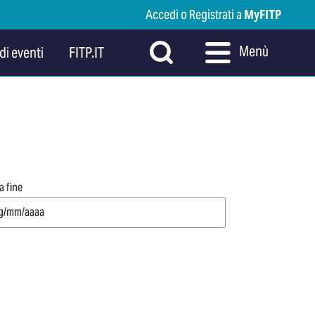
Accedi o Registrati a
MyFITP
Menù
di eventi
FITP.IT
a fine