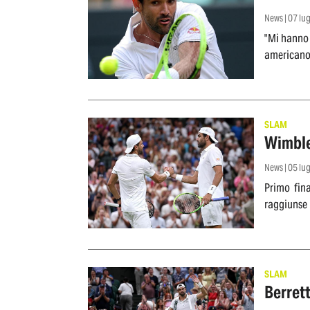
News | 07 lu
"Mi hanno 
americano"
SLAM
Wimbled
News | 05 lu
Primo fina
raggiunse 
SLAM
Berrett