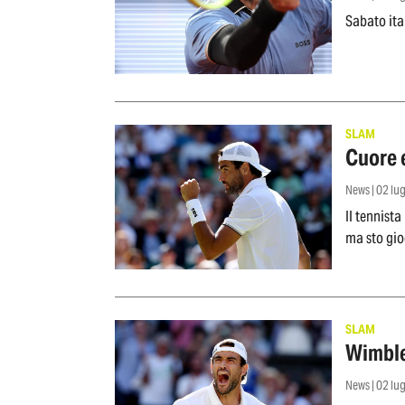
Sabato ita
SLAM
Cuore e
News | 02 lu
Il tennista
ma sto gio
SLAM
Wimbled
News | 02 lu