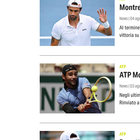
Montre
News | 04 a
Al termine
vittoria s
ATP
ATP Mon
News | 03 a
Negli ulti
Rinviato a 
ATP