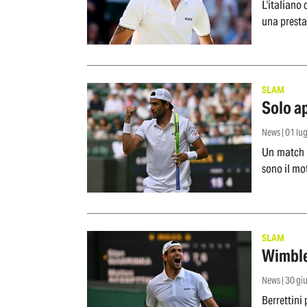
L'italiano
una prestaz
SLAM
Solo ap
News | 01 lu
Un match 
sono il mo
SLAM
Wimble
News | 30 g
Berrettini 