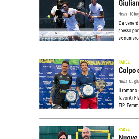
Giulian
News | 10 lu
Da venerdì
spesso por
ex numero
PADEL
Colpo d
News | 03 g
Il romano 
favoriti F
FIP. Femmi
PADEL
Nuove r