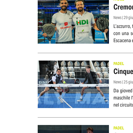
Cremona
News | 29 g
L’azzurro, 
con una sc
Escacena e
PADEL
Cinque 
News | 25 g
Da giovedì
maschile l
nel circui
PADEL