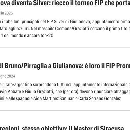
ova diventa Silver: riecco il torneo FIP che port
glio 2025
 i tabelloni principali del FIP Silver di Giulianova, appuntamento orma
tato agli azzurri. Nel maschile Cremona/Graziotti cercano il primo titolo
 1 del mondo e ancora top-20
i Bruno/Pirraglia a Giulianova: è loro il FIP Pro
iugno 2024
e l’italo-argentino sorprendono tutti nell’appuntamento internazionale de
lavio Abbate e Giulio Graziotti, che (per ora) devono rinunciare all’agg
nile alle spagnole Aida Martinez Sanjuan e Carla Serrano Gonzalez
egioni, stesso obiettivo: il Master di Siracusa