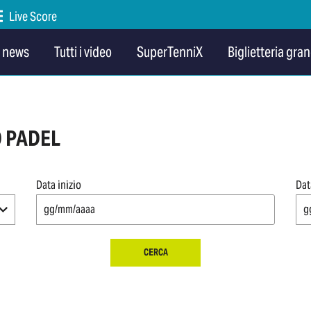
Live Score
e news
Tutti i video
SuperTenniX
Biglietteria gran
O PADEL
Data inizio
Dat
CERCA