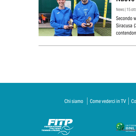
News | 15 ot
Secondo we
Siracusa (
contendono
Chi siamo
Come vederci in TV
Co