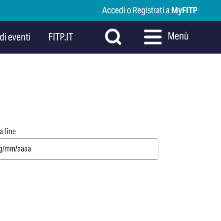
Accedi o Registrati a
MyFITP
Menù
di eventi
FITP.IT
a fine