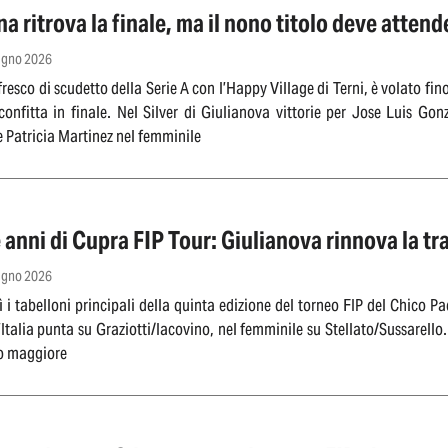
 ritrova la finale, ma il nono titolo deve attend
iugno 2026
fresco di scudetto della Serie A con l’Happy Village di Terni, è volato fi
onfitta in finale. Nel Silver di Giulianova vittorie per Jose Luis Go
 Patricia Martinez nel femminile
anni di Cupra FIP Tour: Giulianova rinnova la tr
iugno 2026
 i tabelloni principali della quinta edizione del torneo FIP del Chico P
’Italia punta su Graziotti/Iacovino, nel femminile su Stellato/Sussarello.
to maggiore