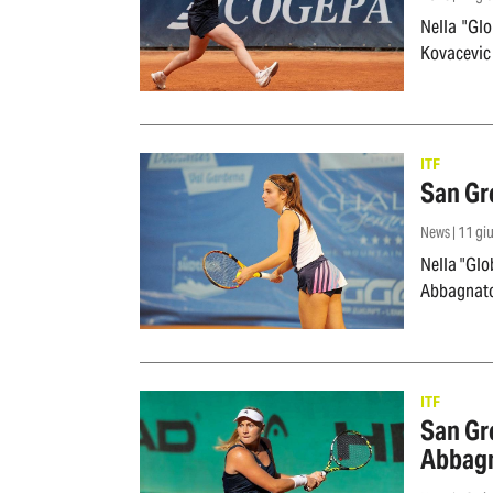
Nella "Gl
Kovacevic 
ITF
San Gr
News | 11 g
Nella "Glo
Abbagnat
ITF
San Grego
Abbag