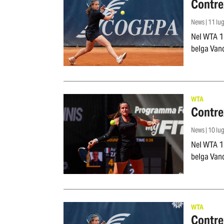
Contrex
News | 11 lu
Nel WTA 125
belga Va
WTA
Contrex
News | 10 lu
Nel WTA 125
belga Va
WTA
Contrex