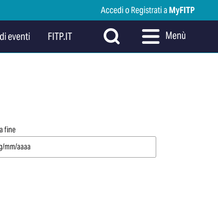
Accedi o Registrati a
MyFITP
Menù
di eventi
FITP.IT
a fine