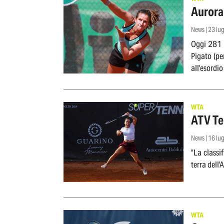
Aurora 
News | 23 lu
Oggi 281 a
Pigato (pe
all'esordi
WTA
ATV Ten
News | 16 lu
"La classi
terra dell
WTA