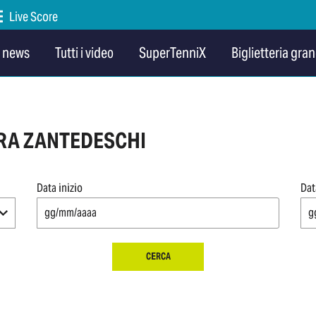
Live Score
e news
Tutti i video
SuperTenniX
Biglietteria gran
ORA ZANTEDESCHI
Data inizio
Dat
CERCA