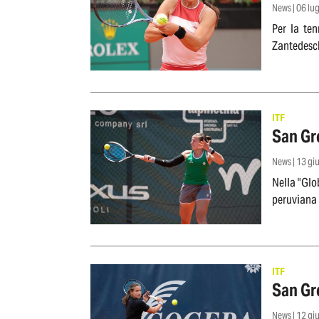
News | 06 lu
Per la ten
Zantedesch
ITF
San Gre
News | 13 g
Nella "Glo
ITF
San Gre
News | 12 g