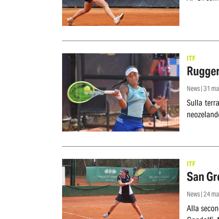
ITF
Rugger
News | 31 m
Sulla ter
neozelande
ITF
San Gre
News | 24 m
Alla secon