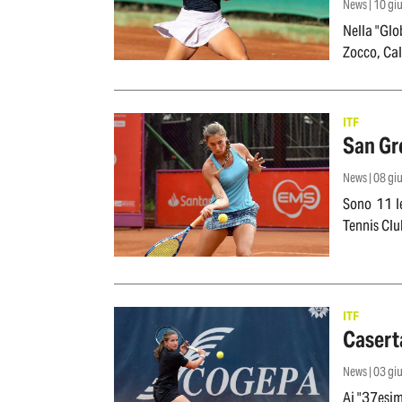
News | 10 g
Nella "Glo
Zocco, Cal
ITF
San Gre
News | 08 g
Sono 11 le
Tennis Clu
ITF
Casert
News | 03 g
Ai "37esim