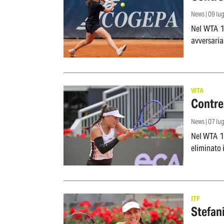
News | 09 lu
Nel WTA 12
avversaria 
WTA
Contrex
News | 07 lu
Nel WTA 12
eliminato 
ITF
Stefani