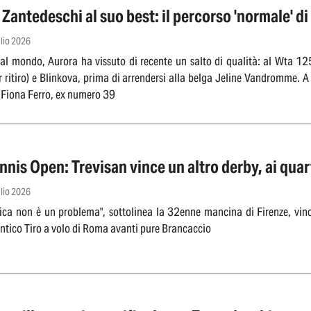
Zantedeschi al suo best: il percorso 'normale' di
glio 2026
l mondo, Aurora ha vissuto di recente un salto di qualità: al Wta 12
r ritiro) e Blinkova, prima di arrendersi alla belga Jeline Vandromme
o Fiona Ferro, ex numero 39
nis Open: Trevisan vince un altro derby, ai quar
glio 2026
fica non è un problema", sottolinea la 32enne mancina di Firenze, vinc
'Antico Tiro a volo di Roma avanti pure Brancaccio