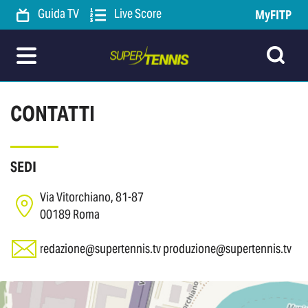
Guida TV
Live Score
MyFITP
CONTATTI
SEDI
Via Vitorchiano, 81-87
00189 Roma
redazione@supertennis.tv
produzione@supertennis.tv