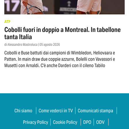
ATP
Cobolli fuori in doppio a Montreal. In tabellone
tanta Italia
di Alessandro Mastroluca | 05 agosto 2026
Cobolli e Buse battuti dai campioni di Wimbledon, Heliovaara e
Patten. In main draw due coppie azzurre, Bolelli con Vavassori e
Musetti con Arnaldi. C'è anche Darderi con il cileno Tabilo
Chi siamo
Come vederci in TV
Comunicati stampa
Privacy Policy
Cookie Policy
DPO
ODV