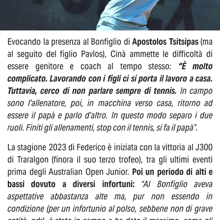
Evocando la presenza al Bonfiglio di
Apostolos Tsitsipas
(ma
al seguito del figlio Pavlos), Cinà ammette le difficoltà di
essere genitore e coach al tempo stesso:
“È molto
complicato. Lavorando con i figli ci si porta il lavoro a casa.
Tuttavia, cerco di non parlare sempre di tennis.
In campo
sono l’allenatore, poi, in macchina verso casa, ritorno ad
essere il papà e parlo d’altro. In questo modo separo i due
ruoli. Finiti gli allenamenti, stop con il tennis, si fa il papà”.
La stagione 2023 di Federico è iniziata con la vittoria al J300
di Traralgon (finora il suo terzo trofeo), tra gli ultimi eventi
prima degli Australian Open Junior.
Poi un periodo di alti e
bassi dovuto a diversi infortuni:
“Al Bonfiglio aveva
aspettative abbastanza alte ma, pur non essendo in
condizione (per un infortunio al polso, sebbene non di grave