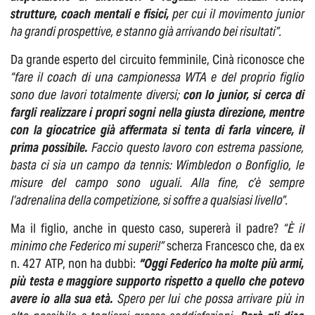
strutture, coach mentali e fisici,
per cui il movimento junior
ha grandi prospettive, e stanno già arrivando bei risultati”.
Da grande esperto del circuito femminile, Cinà riconosce che
“fare il coach di una campionessa WTA e del proprio figlio
sono due lavori totalmente diversi;
con lo junior, si cerca di
fargli realizzare i propri sogni nella giusta direzione, mentre
con la giocatrice già affermata si tenta di farla vincere, il
prima possibile.
Faccio questo lavoro con estrema passione,
basta ci sia un campo da tennis: Wimbledon o Bonfiglio, le
misure del campo sono uguali. Alla fine, c’è sempre
l’adrenalina della competizione, si soffre a qualsiasi livello”.
Ma il figlio, anche in questo caso, supererà il padre?
“È il
minimo che Federico mi superi!”
scherza Francesco che, da ex
n. 427 ATP, non ha dubbi:
“Oggi Federico ha molte più armi,
più testa e maggiore supporto rispetto a quello che potevo
avere io alla sua età.
Spero per lui che possa arrivare più in