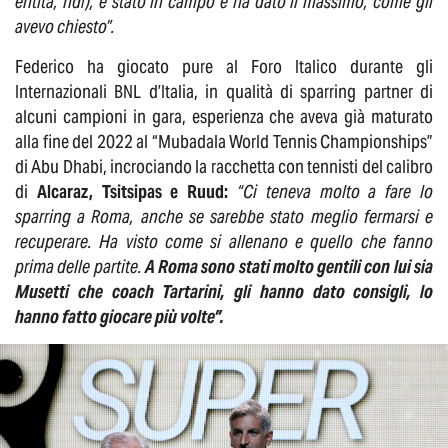
entità, ndr), è stato in campo e ha dato il massimo, come gli
avevo chiesto”.
Federico ha giocato pure al Foro Italico durante gli
Internazionali BNL d’Italia, in qualità di sparring partner di
alcuni campioni in gara, esperienza che aveva già maturato
alla fine del 2022 al “Mubadala World Tennis Championships”
di Abu Dhabi, incrociando la racchetta con tennisti del calibro
di
Alcaraz, Tsitsipas e Ruud:
“Ci teneva molto a fare lo
sparring a Roma, anche se sarebbe stato meglio fermarsi e
recuperare. Ha visto come si allenano e quello che fanno
prima delle partite.
A Roma sono stati molto gentili con lui sia
Musetti che coach Tartarini, gli hanno dato consigli, lo
hanno fatto giocare più volte”.