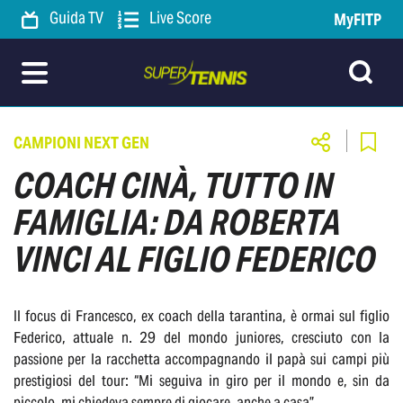
Guida TV
Live Score
MyFITP
CAMPIONI NEXT GEN
COACH CINÀ, TUTTO IN
FAMIGLIA: DA ROBERTA
VINCI AL FIGLIO FEDERICO
Il focus di Francesco, ex coach della tarantina, è ormai sul figlio
Federico, attuale n. 29 del mondo juniores, cresciuto con la
passione per la racchetta accompagnando il papà sui campi più
prestigiosi del tour: “Mi seguiva in giro per il mondo e, sin da
piccolo, mi chiedeva sempre di giocare, anche a casa”