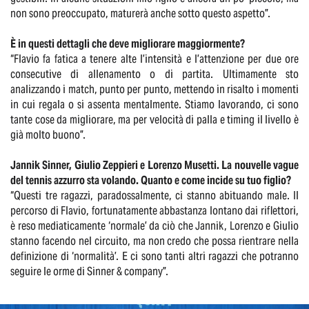
non sono preoccupato, maturerà anche sotto questo aspetto”.
È in questi dettagli che deve migliorare maggiormente?
“Flavio fa fatica a tenere alte l’intensità e l’attenzione per due ore
consecutive di allenamento o di partita. Ultimamente sto
analizzando i match, punto per punto, mettendo in risalto i momenti
in cui regala o si assenta mentalmente. Stiamo lavorando, ci sono
tante cose da migliorare, ma per velocità di palla e timing il livello è
già molto buono”.
Jannik Sinner, Giulio Zeppieri e Lorenzo Musetti. La nouvelle vague
del tennis azzurro sta volando. Quanto e come incide su tuo figlio?
“Questi tre ragazzi, paradossalmente, ci stanno abituando male. Il
percorso di Flavio, fortunatamente abbastanza lontano dai riflettori,
è reso mediaticamente ‘normale’ da ciò che Jannik, Lorenzo e Giulio
stanno facendo nel circuito, ma non credo che possa rientrare nella
definizione di ‘normalità’. E ci sono tanti altri ragazzi che potranno
seguire le orme di Sinner & company”.