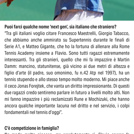
Puoi farci qualche nome ‘next gen’, sia italiano che straniero?
“Tra gli italiani voglio citare Francesco Maestrelli, Giorgio Tabacco,
che abbiamo anche ammirato su Supertennis durante le finali di
Serie A1, e Matteo Gigante, che ho la fortuna di allenare alla Rome
Tennis Academy insieme a Flavio. Sono tutti ragazzi estremamente
interessanti. Tra gli stranieri, quello che mi fa impazzire è Martin
Damm: mancino, statunitense, già vicino ai due metri di altezza e
figlio d’arte (il padre, suo omonimo, fu n.42 Atp nel 1997), ha un
tennis stupendo e allo stesso tempo molto moderno. Mi piace anche
il ceco Jonas Forejtek, che vanta un diritto impressionante. Di questi
due ragazzi credo sentiremo parlare in futuro a livelli molto alti. Non
mi fanno impazzire i più reclamizzati Rune e Mochizuki, che hanno
ancora qualche importante lacuna nel dritto e nel servizio, i colpi
fondamentali nel tennis d’oggi”.
C’è competizione in famiglia?