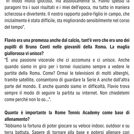
“In modo molto giocoso, ma assolutamente sì. Flavio spesso fa
paragoni tra i suoi risultati e i miei dell’epoca, ma tutto in maniera
scherzosa e divertente. Il nostro rapporto padre-figlio in campo, che
inizialmente è stato difficile, sta migliorando sensibilmente nel corso
del tempo”.
Flavio era una promessa anche dal calcio, tant’è vero che era uno dei
pupilli di Bruno Conti nelle giovanili della Roma. La maglia
giallorossa vi unisce?
“È una passione viscerale che ci accomuna e ci unisce. Anche
quando siamo in giro per i tornei riusciamo sempre a vedere le
partite della Roma. Come? Ormai le televisioni di molti alberghi,
tramite satellite, consentono di guardare la Serie A anche dall’altra
parte del mondo. E anche quando siamo in difficoltà, Flavio trova
sempre il modo di seguire la partita su internet. Non chiedetemi
come perché non lo so…”.
Quanto è importante la Rome Tennis Academy come base di
allenamento?
“Abbiamo la fortuna di poter giocare su veloce indoor, outdoor e su
terra battuta. Sapere di tornare alla base e potersi allenare con