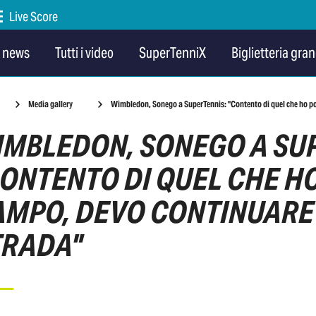
Live Score
e news
Tutti i video
SuperTenniX
Biglietteria gran
Media gallery
Wimbledon, Sonego a SuperTennis: "Contento di quel che ho po
IMBLEDON, SONEGO A SU
ONTENTO DI QUEL CHE H
AMPO, DEVO CONTINUARE
TRADA"