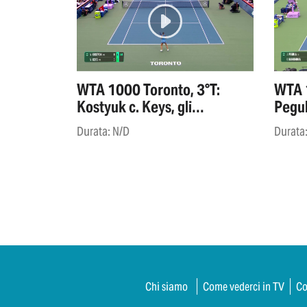
WTA 1000 Toronto, 3°T:
WTA 1
Kostyuk c. Keys, gli
Pegul
highlights
highl
Durata: N/D
Durata
Chi siamo
Come vederci in TV
Co