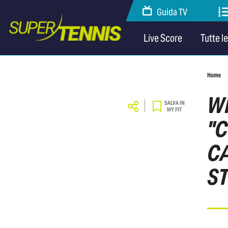
Guida TV
Live Score
Tutte l
Home
W
SALVA IN
MY FIT
"C
C
S