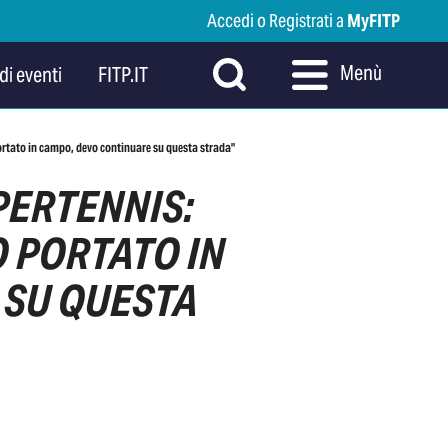
Accedi o Registrati a
MyFITP
Menù
di eventi
FITP.IT
rtato in campo, devo continuare su questa strada"
PERTENNIS:
O PORTATO IN
 SU QUESTA