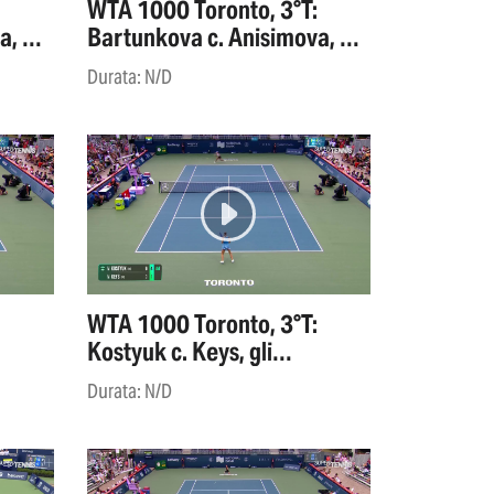
WTA 1000 Toronto, 3°T:
, gli
Bartunkova c. Anisimova, gli
highlights
Durata: N/D
WTA 1000 Toronto, 3°T:
Kostyuk c. Keys, gli
highlights
Durata: N/D