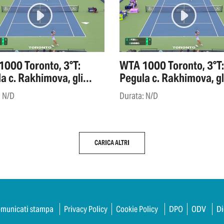
000 Toronto, 3°T:
WTA 1000 Toronto, 3°T:
a c. Rakhimova, gli
Pegula c. Rakhimova, gl
ights
highlights
: N/D
Durata: N/D
CARICA ALTRI
municati stampa
Privacy Policy
Cookie Policy
DPO
ODV
Di