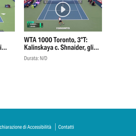
WTA 1000 Toronto, 3°T:
i
Kalinskaya c. Shnaider, gli
highlights
Durata: N/D
chiarazione di Accessibilità
Contatti