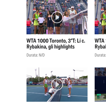
WTA 1000 Toronto, 3°T: Li c.
WTA 1
Rybakina, gli highlights
Rybak
Durata: N/D
Durata