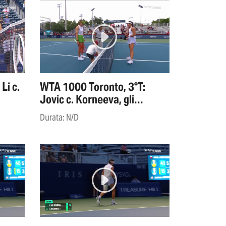
Li c.
WTA 1000 Toronto, 3°T:
Jovic c. Korneeva, gli
highlights
Durata: N/D