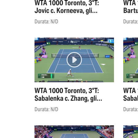
WTA 1000 Toronto, 3°T:
WTA 1
Jovic c. Korneeva, gli
Bartu
highlights
highl
Durata: N/D
Durata
WTA 1000 Toronto, 3°T:
WTA 1
Sabalenka c. Zhang, gli
Sabal
highlights
highl
Durata: N/D
Durata