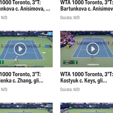
000 Toronto, 3°T:
WTA 1000 Toronto, 3°T:
nkova c. Anisimova, gli
Bartunkova c. Anisimova
ights
highlights
: N/D
Durata: N/D
000 Toronto, 3°T:
WTA 1000 Toronto, 3°T:
enka c. Zhang, gli
Kostyuk c. Keys, gli
ights
highlights
: N/D
Durata: N/D