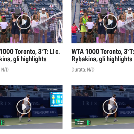
000 Toronto, 3°T: Li c.
WTA 1000 Toronto, 3°T: 
ina, gli highlights
Rybakina, gli highlights
: N/D
Durata: N/D