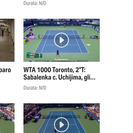
Durata: N/D
sparo
WTA 1000 Toronto, 2°T:
Sabalenka c. Uchijima, gli
highlights
Durata: N/D