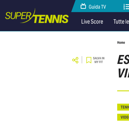
Guida TV
Live Score
Tutte l
Home
E
SALVA IN
MY FIT
V
TENN
VIDE