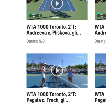
WTA 1000 Toronto, 2°T:
WTA 1
Andreeva c. Pliskova, gli
Andre
highlights
highl
Durata: N/D
Durata
WTA 1000 Toronto, 2°T:
WTA 1
Pegula c. Frech, gli
Pegul
highlights
highl