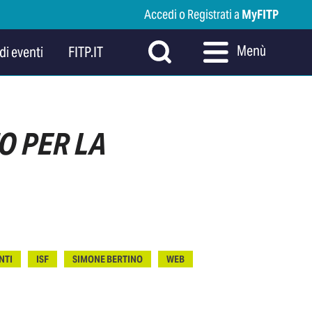
Accedi o Registrati a
MyFITP
Menù
di eventi
FITP.IT
O PER LA
NTI
ISF
SIMONE BERTINO
WEB