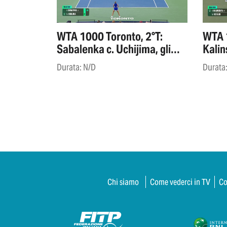
WTA 1000 Toronto, 2°T:
WTA 1
Sabalenka c. Uchijima, gli
Kalin
highlights
Durata: N/D
Durata
Chi siamo
Come vederci in TV
Co