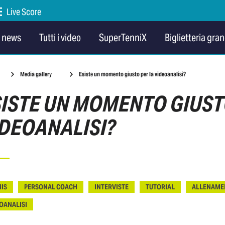
Live Score
e news
Tutti i video
SuperTenniX
Biglietteria gran
Media gallery
Esiste un momento giusto per la videoanalisi?
SISTE UN MOMENTO GIUST
IDEOANALISI?
IS
PERSONAL COACH
INTERVISTE
TUTORIAL
ALLENAME
OANALISI