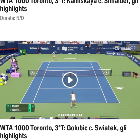
WTA 1000 Toronto, 3°T: Kalinskaya c. Shnaider, gli
highlights
Durata: N/D
WTA 1000 Toronto, 3°T: Golubic c. Swiatek, gli
highlights