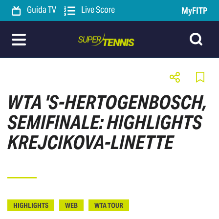
Guida TV
Live Score
MyFITP
WTA 'S-HERTOGENBOSCH,
SEMIFINALE: HIGHLIGHTS
KREJCIKOVA-LINETTE
HIGHLIGHTS
WEB
WTA TOUR