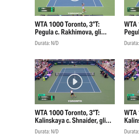
WTA 1000 Toronto, 3°T:
WTA 1
Pegula c. Rakhimova, gli
Pegul
highlights
highl
Durata: N/D
Durata
WTA 1000 Toronto, 3°T:
WTA 1
Kalinskaya c. Shnaider, gli
Kalin
highlights
highl
Durata: N/D
Durata