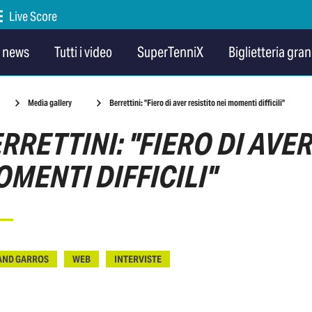
Live Score
e news
Tutti i video
SuperTenniX
Biglietteria gran
Media gallery
Berrettini: "Fiero di aver resistito nei momenti difficili"
RRETTINI: "FIERO DI AVER
MENTI DIFFICILI"
AND GARROS
WEB
INTERVISTE