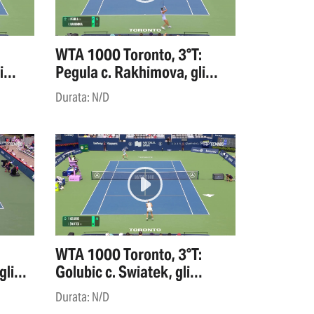
WTA 1000 Toronto, 3°T:
i
Pegula c. Rakhimova, gli
highlights
Durata: N/D
WTA 1000 Toronto, 3°T:
gli
Golubic c. Swiatek, gli
highlights
Durata: N/D