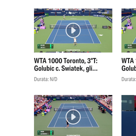
WTA 1000 Toronto, 3°T:
WTA 1
Golubic c. Swiatek, gli
Golub
highlights
highl
Durata: N/D
Durata