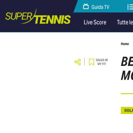
Guida TV
Live Score
Tutte l
Home
BE
SALVA IN
MY FIT
MO
ROL