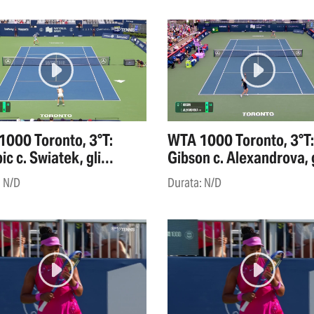
000 Toronto, 3°T:
WTA 1000 Toronto, 3°T:
ic c. Swiatek, gli
Gibson c. Alexandrova, g
ights
highlights
: N/D
Durata: N/D