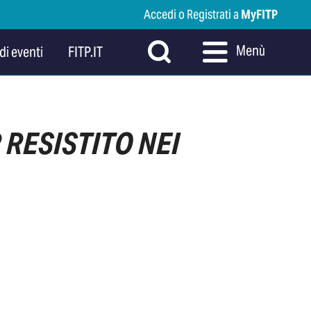
Accedi o Registrati a
MyFITP
Menù
di eventi
FITP.IT
 RESISTITO NEI