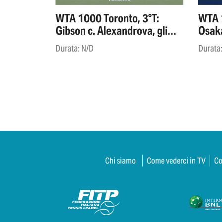
WTA 1000 Toronto, 3°T:
WTA 1
Gibson c. Alexandrova, gli
Osaka
highlights
highl
Durata: N/D
Durata
Chi siamo
Come vederci in TV
Co