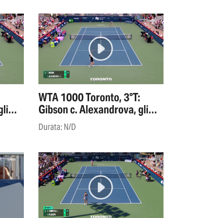
WTA 1000 Toronto, 3°T:
li
Gibson c. Alexandrova, gli
highlights
Durata: N/D